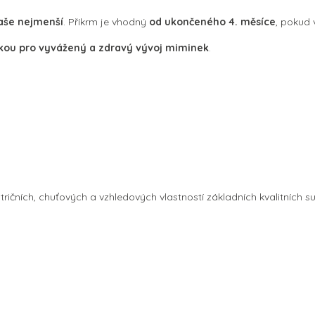
vaše nejmenší
. Příkrm je vhodný
od ukončeného 4. měsíce
, pokud 
tkou pro vyvážený a zdravý vývoj miminek
.
ičních, chuťových a vzhledových vlastností základních kvalitních su