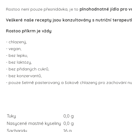
Rostoo není pouze přesnídávka, je to
plnohodnotné jídlo pro 
Veškeré naše recepty jsou konzultovány s nutriční terapeu
Rostoo příkrm je vždy
:
- chlazený,
- vegan,
- bez lepku,
- bez laktózy,
- bez přidaných cukrů,
- bez konzervantů,
- pouze šetrně pasterovaný a šokově chlazený pro zachování nutr
Tuky
0,0 g
Nasycené mastné kyseliny
0,0 g
Sacharidy
16 g