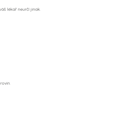
váš lékař neurčí jinak.
rovin.