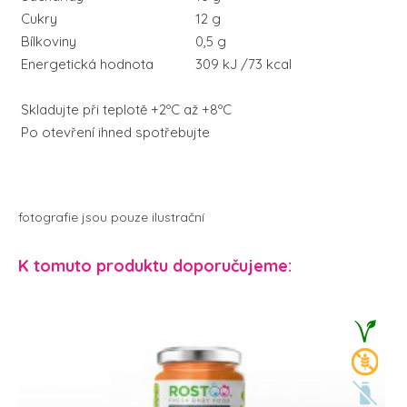
Cukry
12 g
Bílkoviny
0,5 g
Energetická hodnota
309 kJ /73 kcal
Skladujte při teplotě +2ºC až +8ºC
Po otevření ihned spotřebujte
fotografie jsou pouze ilustrační
K tomuto produktu doporučujeme: