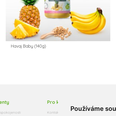
Havaj Baby (140g)
ienty
Pro klienty
Mo
Používáme sou
spokojenosti
Kontakt