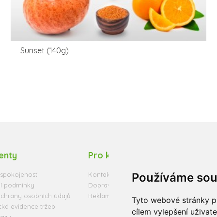
Sunset (140g)
ienty
Pro klienty
Mo
Používáme sou
spokojenosti
Kontakt
í podmínky
Doprava a trvanlivost zboží
chrany osobních údajů
Reklamační řád
Tyto webové stránky po
cká evidence tržeb
cílem vylepšení uživat