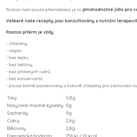
Rostoo není pouze přesnídávka, je to
plnohodnotné jídlo pro 
Veškeré naše recepty jsou konzultovány s nutriční terapeu
Rostoo příkrm je vždy
:
- chlazený,
- vegan,
- bez lepku,
- bez laktózy,
- bez přidaných cukrů,
- bez konzervantů,
- pouze šetrně pasterovaný a šokově chlazený pro zachování nutr
Tuky
0,8g
Nasycené mastné kyseliny
0g
Sacharidy
9g
Cukry
2,4g
Bílkoviny
2,8g
Energetická hodnota
256 kj / 61 kcal