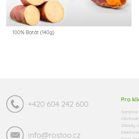
100% Batát (140g)
Pro kl
+420 604 242 600
Garance 
Obchodn
Zásady o
Elektroni
info@rostoo.cz