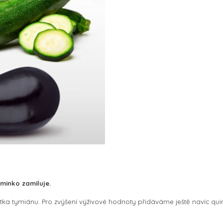
iminko zamiluje.
petka tymiánu. Pro zvýšení výživové hodnoty přidáváme ještě navíc qui