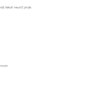
áš lékař neurčí jinak.
rovin.