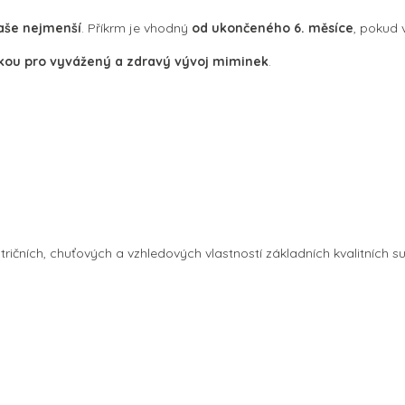
vaše nejmenší
. Příkrm je vhodný
od ukončeného 6. měsíce
, pokud v
tkou pro vyvážený a zdravý vývoj miminek
.
ičních, chuťových a vzhledových vlastností základních kvalitních su