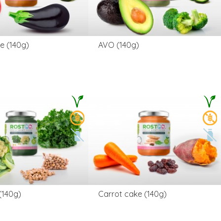
le (140g)
AVO (140g)
(140g)
Carrot cake (140g)