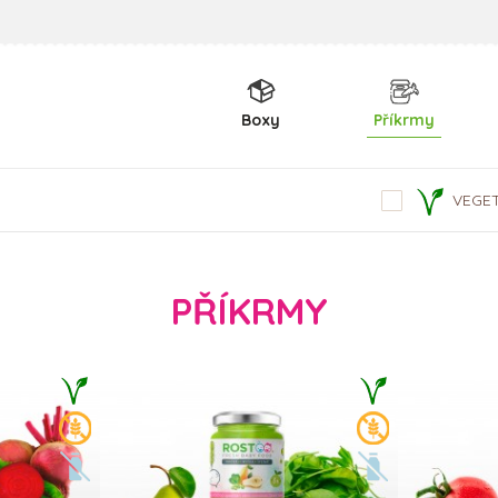
Boxy
Příkrmy
VEGE
PŘÍKRMY