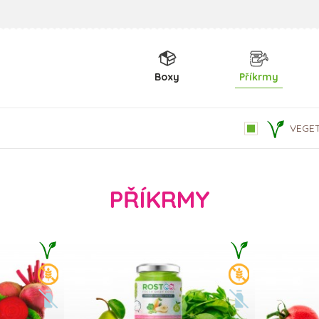
Boxy
Příkrmy
VEGE
PŘÍKRMY