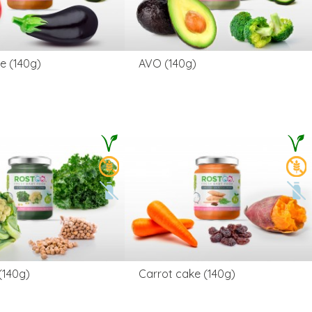
le (140g)
AVO (140g)
(140g)
Carrot cake (140g)